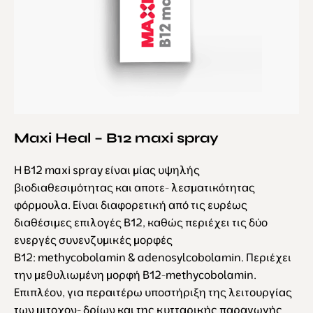
Maxi Heal – B12 maxi spray
Η
B12 maxi spray
είναι μίας υψηλής
βιοδιαθεσιμότητας και αποτε- λεσματικότητας
φόρμουλα. Είναι διαφορετική από τις ευρέως
διαθέσιμες επιλογές Β12, καθώς περιέχει τις δύο
ενεργές συνενζυμικές μορφές
Β12:
methycobolamin
&
adenosylcobolamin
. Περιέχει
την μεθυλιωμένη μορφή Β12-methycobolamin.
Επιπλέον, για περαιτέρω υποστήριξη της λειτουργίας
των μιτοχον- δρίων και της κυτταρικής παραγωγής