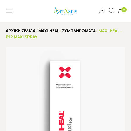
0
ΕΞΥΠΗΡΈΤΗΣΗ ΠΕΛΑΤΏΝ
ΑΡΧΙΚΉ ΣΕΛΊΔΑ
/
MAXI HEAL
/
ΣΥΜΠΛΗΡΏΜΑΤΑ
/ MAXI HEAL –
B12 MAXI SPRAY