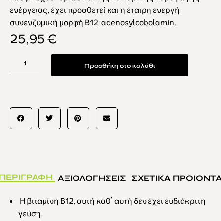
ενέργειας, έχει προσθετεί και η έταιρη ενεργή
συνενζυμική μορφή Β12-adenosylcobolamin.
25,95
€
Προσθήκη στο καλάθι
ΠΕΡΙΓΡΑΦΗ
ΑΞΙΟΛΟΓΗΣΕΙΣ
ΣΧΕΤΙΚΑ ΠΡΟΙΟΝΤ
Η βιταμίνη Β12, αυτή καθ’ αυτή δεν έχει ευδιάκριτη
γεύση.