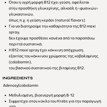
Όταν η υγρή μορφή Β12 έχει γεύση, οφείλεται
στην προσθήκη γλυκερίνης, αλκοόλ ή «φυσικών»
γλυκαντικών,
όπως π.χ. η γεύση κεράσι (natural flavors)
Για να διατηρούμε την καθαριότητα της B12 maxi
spray,
δεν έχουμε προσθέσει κανένα από τα παραπάνω
περιττά συστατικά.
H B12 maxi spray έχει κόκκινη απόχρωση,
εξαιτίας του κόκκινου χρώματος της κοβαλαμίνης
(colabamin),
του βασικού συστατικού της βιταμίνης Β12.
INGREDIENTS
Adenosylcobolamin
Μεθυλιομένη, βιοενεργή μορφή Β-12
Συμμετέχει στον κύκλο του Krebs για την παραγωγή
ATP.