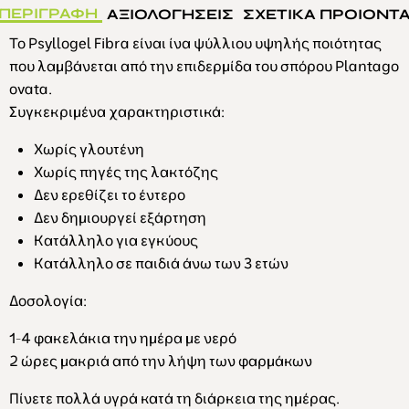
ΠΕΡΙΓΡΑΦΗ
ΑΞΙΟΛΟΓΗΣΕΙΣ
ΣΧΕΤΙΚΑ ΠΡΟΙΟΝΤ
Το Psyllogel Fibra είναι ίνα ψύλλιου
υψηλής ποιότητας
που λαμβάνεται από την επιδερμίδα του σπόρου Plantago
ovata.
Συγκεκριμένα χαρακτηριστικά:
Χωρίς γλουτένη
Χωρίς πηγές της λακτόζης
Δεν ερεθίζει το έντερο
Δεν δημιουργεί εξάρτηση
Κατάλληλο για εγκύους
Κατάλληλο σε παιδιά άνω των 3 ετών
Δοσολογία:
1-4 φακελάκια την ημέρα με νερό
2 ώρες μακριά από την λήψη των φαρμάκων
Πίνετε πολλά υγρά κατά τη διάρκεια της ημέρας.