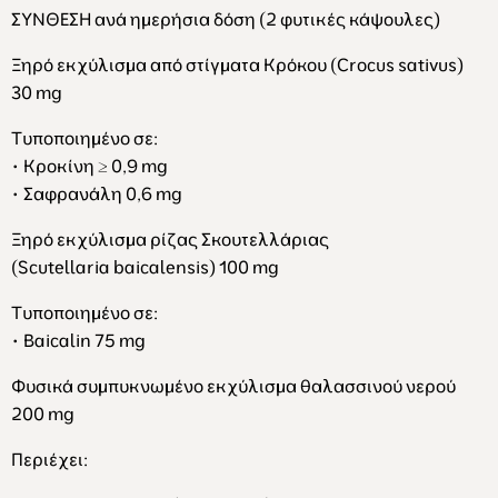
ΣΥΝΘΕΣΗ
ανά
ημερήσια
δόση
(2
φυτικές
κάψουλες
)
Ξηρό εκχύλισμα από στίγματα Κρόκου (
Crocus
sativus
)
30
mg
Τυποποιημένο σε:
• Κροκίνη ≥ 0,9 mg
• Σαφρανάλη 0,6 mg
Ξηρό εκχύλισμα ρίζας Σκουτελλάριας
(
Scutellaria
baicalensis
) 100
mg
Τυποποιημένο σε:
• Βaicalin 75 mg
Φυσικά συμπυκνωμένο εκχύλισμα θαλασσιν
o
ύ νερού
200
mg
Περιέχει: