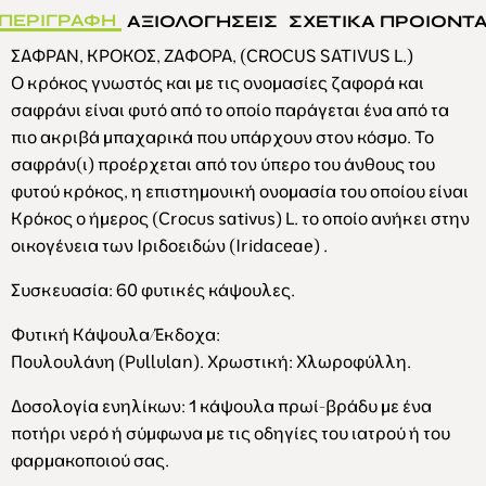
ΠΕΡΙΓΡΑΦΗ
ΑΞΙΟΛΟΓΗΣΕΙΣ
ΣΧΕΤΙΚΑ ΠΡΟΙΟΝΤ
ΣΑΦΡΑΝ, ΚΡΟΚΟΣ, ΖΑΦΟΡΑ, (CROCUS SATIVUS L.)
Ο κρόκος γνωστός και με τις ονομασίες ζαφορά και
σαφράνι είναι φυτό από το οποίο παράγεται ένα από τα
πιο ακριβά μπαχαρικά που υπάρχουν στον κόσμο. Το
σαφράν(ι) προέρχεται από τον ύπερο του άνθους του
φυτού κρόκος, η επιστημονική ονομασία του οποίου είναι
Κρόκος ο ήμερος (Crocus sativus) L. το οποίο ανήκει στην
οικογένεια των Ιριδoειδών (Iridaceae) .
Συσκευασία: 60 φυτικές κάψουλες.
Φυτική Κάψουλα/Έκδοχα
:
Πουλουλάνη (Pullulan). Χρωστική: Χλωροφύλλη.
Δοσολογία ενηλίκων
: 1 κάψουλα πρωί-βράδυ με ένα
ποτήρι νερό ή σύμφωνα με τις οδηγίες του ιατρού ή του
φαρμακοποιού σας.