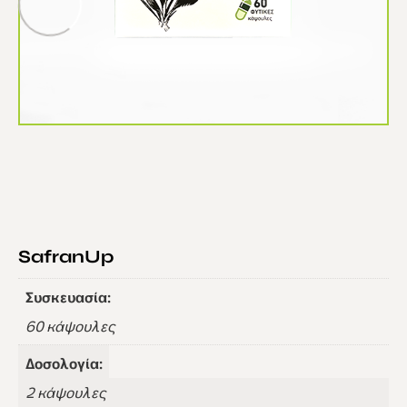
SafranUp
Συσκευασία:
60 κάψουλες
Δοσολογία:
2 κάψουλες