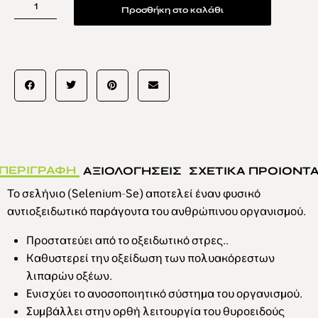
Προσθήκη στο καλάθι
ΠΕΡΙΓΡΑΦΗ
ΑΞΙΟΛΟΓΗΣΕΙΣ
ΣΧΕΤΙΚΑ ΠΡΟΙΟΝΤ
Το σελήνιο (Selenium-Se) αποτελεί έναν φυσικό
αντιοξειδωτικό παράγοντα του ανθρώπινου οργανισμού.
Προστατεύει από το οξειδωτικό στρες..
Καθυστερεί την οξείδωση των πολυακόρεστων
λιπαρών οξέων.
Ενισχύει το ανοσοποιητικό σύστημα του οργανισμού.
Συμβάλλει στην ορθή λειτουργία του θυροειδούς