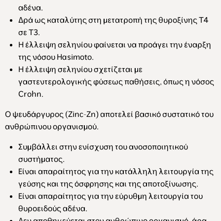
αδένα.
Δρά ως καταλύτης στη μετατροπή της θυροξίνης Τ4
σε Τ3.
Η έλλειψη σεληνίου φαίνεται να προάγει την έναρξη
της νόσου Hasimoto.
Η έλλειψη σεληνίου σχετίζεται με
γαστεντερολογικής φύσεως παθήσεις, όπως η νόσος
Crohn.
Ο ψευδάργυρος (Zinc-Zn) αποτελεί βασικό συστατικό του
ανθρώπινου οργανισμού.
Συμβάλλει στην ενίσχυση του ανοσοποιητικού
συστήματος.
Είναι απαραίτητος για την κατάλληλη λειτουργία της
γεύσης και της όσφρησης και της αποτοξίνωσης.
Είναι απαραίτητος για την εύρυθμη λειτουργία του
θυροειδούς αδένα.
Δεν αποθηκεύεται στον ανθρώπινο οργανισμό, άρα