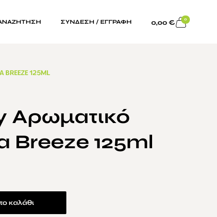
0
0,00
€
ΑΝΑΖΗΤΗΣΗ
ΣΥΝΔΕΣΗ / ΕΓΓΡΑΦΗ
 BREEZE 125ML
y Αρωματικό
 Breeze 125ml
το καλάθι