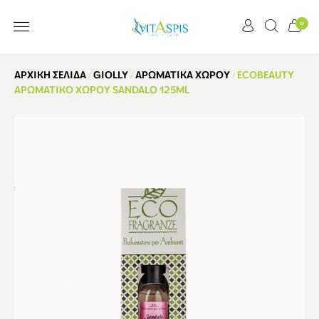
0
ΕΞΥΠΗΡΈΤΗΣΗ ΠΕΛΑΤΏΝ
ΑΡΧΙΚΉ ΣΕΛΊΔΑ
/
GIOLLY
/
ΑΡΩΜΑΤΙΚΆ ΧΏΡΟΥ
/ ECOBEAUTY
ΑΡΩΜΑΤΙΚΌ ΧΏΡΟΥ SANDALO 125ML