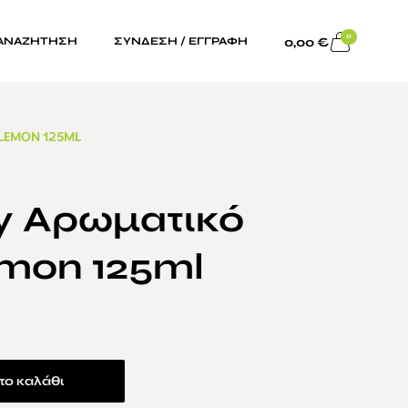
0
0,00
€
ΑΝΑΖΗΤΗΣΗ
ΣΥΝΔΕΣΗ / ΕΓΓΡΑΦΗ
LEMON 125ML
y Αρωματικό
mon 125ml
το καλάθι