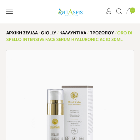
0
ΕΞΥΠΗΡΈΤΗΣΗ ΠΕΛΑΤΏΝ
ΑΡΧΙΚΉ ΣΕΛΊΔΑ
/
GIOLLY
/
ΚΑΛΛΥΝΤΙΚΆ
/
ΠΡΟΣΏΠΟΥ
/ ORO DI
SPELLO INTENSIVE FACE SERUM HYALURONIC ACID 30ML