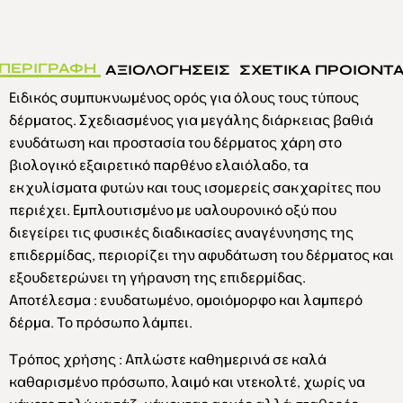
ΠΕΡΙΓΡΑΦΗ
ΑΞΙΟΛΟΓΗΣΕΙΣ
ΣΧΕΤΙΚΑ ΠΡΟΙΟΝΤ
Ειδικός συμπυκνωμένος ορός για όλους τους τύπους
δέρματος. Σχεδιασμένος για μεγάλης διάρκειας βαθιά
ενυδάτωση και προστασία του δέρματος χάρη στο
βιολογικό εξαιρετικό παρθένο ελαιόλαδο, τα
εκχυλίσματα φυτών και τους ισομερείς σακχαρίτες που
περιέχει. Εμπλουτισμένο με υαλουρονικό οξύ που
διεγείρει τις φυσικές διαδικασίες αναγέννησης της
επιδερμίδας, περιορίζει την αφυδάτωση του δέρματος και
εξουδετερώνει τη γήρανση της επιδερμίδας.
Αποτέλεσμα
: ενυδατωμένο, ομοιόμορφο και λαμπερό
δέρμα. Το πρόσωπο λάμπει.
Τρόπος χρήσης
: Απλώστε καθημερινά σε καλά
καθαρισμένο πρόσωπο, λαιμό και ντεκολτέ, χωρίς να