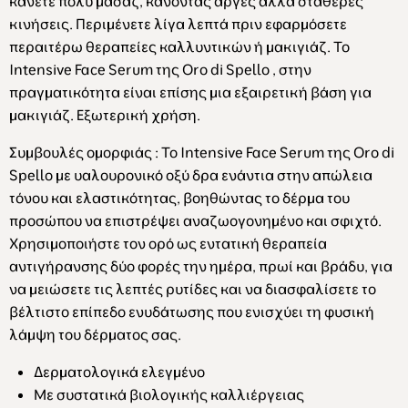
κάνετε πολύ μασάζ, κάνοντας αργές αλλά σταθερές
κινήσεις. Περιμένετε λίγα λεπτά πριν εφαρμόσετε
περαιτέρω θεραπείες καλλυντικών ή μακιγιάζ. Το
Intensive Face Serum
της Oro di Spello , στην
πραγματικότητα είναι επίσης μια εξαιρετική βάση για
μακιγιάζ. Εξωτερική χρήση.
Συμβουλές ομορφιάς
: Το Intensive Face Serum
της Oro di
Spello με υαλουρονικό οξύ δρα ενάντια στην απώλεια
τόνου και ελαστικότητας, βοηθώντας το δέρμα του
προσώπου να επιστρέψει αναζωογονημένο και σφιχτό.
Χρησιμοποιήστε τον ορό ως εντατική θεραπεία
αντιγήρανσης δύο φορές την ημέρα, πρωί και βράδυ, για
να μειώσετε τις λεπτές ρυτίδες και να διασφαλίσετε το
βέλτιστο επίπεδο ενυδάτωσης που ενισχύει τη φυσική
λάμψη του δέρματος σας.
Δερματολογικά ελεγμένο
Με συστατικά βιολογικής καλλιέργειας