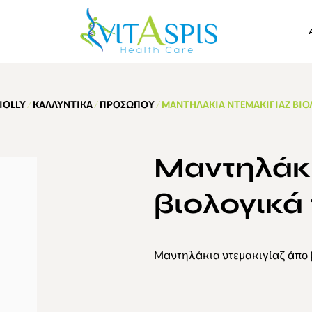
IOLLY
/
ΚΑΛΛΥΝΤΙΚΆ
/
ΠΡΟΣΏΠΟΥ
/ ΜΑΝΤΗΛΆΚΙΑ ΝΤΕΜΑΚΙΓΙΆΖ ΒΙ
Μαντηλάκι
βιολογικά
Μαντηλάκια ντεμακιγίαζ άπο 